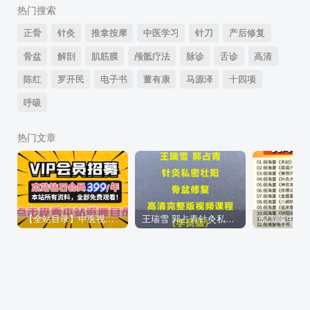
热门搜索
正骨
针灸
推拿按摩
中医学习
针刀
产后修复
骨盆
解剖
肌筋膜
颅骶疗法
脉诊
舌诊
高清
陈红
罗开民
电子书
董有康
马源泽
十四项
呼吸
热门文章
【全站目录】中医视频教程合集资源2万G【钻石会员可看全站资源】
王瑞雪 郭占青针灸私密骨盆修复高清完整版视频教程-百度网盘下载