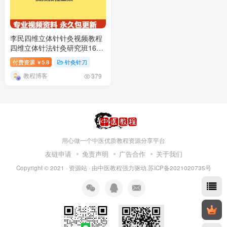
李民四维立体针针灸视频教程
四维立体针法针灸研究班16讲-
百度网盘下载
付费资源
5.8
针灸针刀
￥
教程博客
379
用心做一个中医优质教程资源分享平台
友链申请
免责声明
广告合作
关于我们
Copyright © 2021 ·
资源站
· 由
中医教程
强力驱动.苏ICP备2021020735号