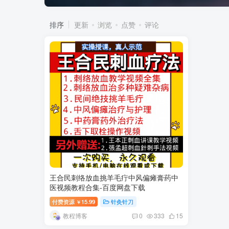
排序
更新
浏览
点赞
评论
王合民刺络放血挑羊毛疔中风偏瘫膏药中
医视频教程合集-百度网盘下载
付费资源
15.99
针灸针刀
￥
教程博客
0
333
15