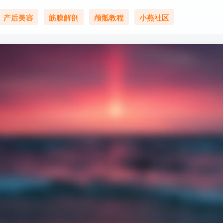
产后美容
筋膜解剖
颅骶教程
小燕社区