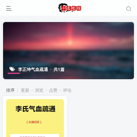
李正坤气血疏通
共1篇
排序
更新
浏览
点赞
评论