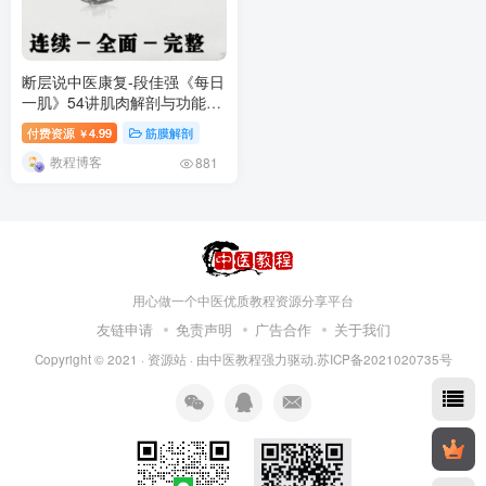
断层说中医康复-段佳强《每日
一肌》54讲肌肉解剖与功能视
高清频教程-百度网盘下载
付费资源
4.99
筋膜解剖
￥
教程博客
881
用心做一个中医优质教程资源分享平台
友链申请
免责声明
广告合作
关于我们
Copyright © 2021 ·
资源站
· 由
中医教程
强力驱动.苏ICP备2021020735号