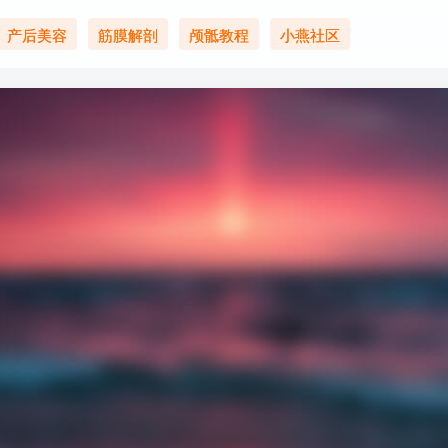
产后美容
筋膜解剖
颅骶教程
小燕社区