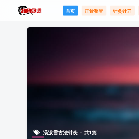
首页
正骨整脊
针灸针刀
汤泼雪古法针灸
共1篇