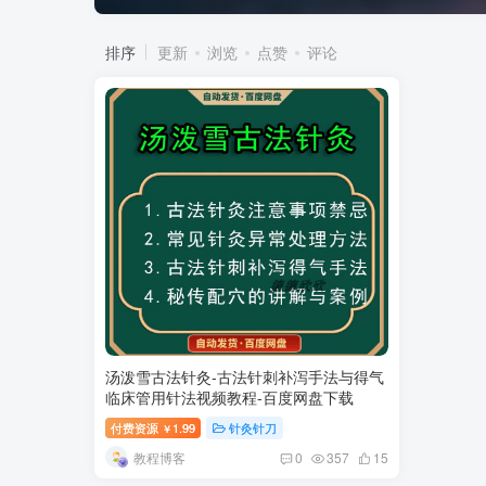
排序
更新
浏览
点赞
评论
汤泼雪古法针灸-古法针刺补泻手法与得气
临床管用针法视频教程-百度网盘下载
付费资源
1.99
针灸针刀
￥
教程博客
0
357
15