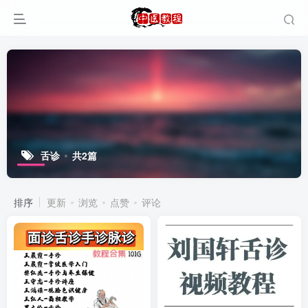
舌诊
共2篇
排序
更新
浏览
点赞
评论