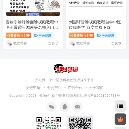
舌诊手诊脉诊面诊视频教程中
刘国轩舌诊视频教程自学中医
医王晨霞王鸿谟等名师入门基
传统医学-百度网盘下载
础诊病课程-百度网盘下载
付费资源
8.99
中医健康
付费资源
9.99
中医健康
￥
￥
教程博客
教程博客
847
970
用心做一个中医优质教程资源分享平台
友链申请
免责声明
广告合作
关于我们
Copyright © 2021 ·
资源站
· 由
中医教程
强力驱动.苏ICP备2021020735号