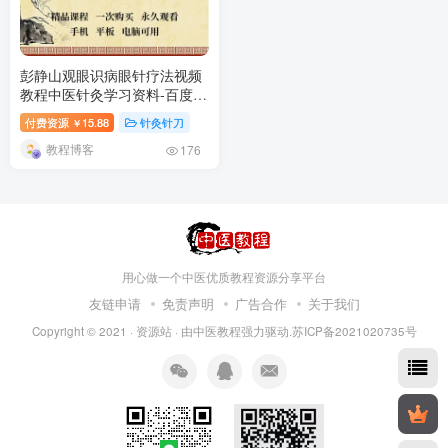
彭静山观眼识病眼针疗法视频
教程中医针灸学习资料-百度网
盘下载
付费资源
15.88
针灸针刀
￥
教程博客
176
用心做一个中医优质教程资源分享平台
友链申请
免责声明
广告合作
关于我们
Copyright © 2021 ·
资源站
· 由
中医教程
强力驱动.苏ICP备2021020735号