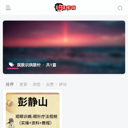
观眼识病眼针
共1篇
排序
更新
浏览
点赞
评论