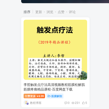
排序
更新
浏览
点赞
评论
李哲触发点疗法高清视频教程筋膜松解肌
筋膜疼痛精品课程-百度网盘下载
付费资源
6.99
筋膜解剖
￥
教程博客
0
231
5