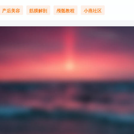
产后美容
筋膜解剖
颅骶教程
小燕社区