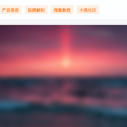
产后美容
筋膜解剖
颅骶教程
小燕社区