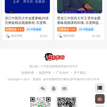
浙江中医药大学金匮要略25讲
黑龙江中医药大学王雪华金匮
完整版精品视频教程-百度网盘
要略视频课程80集-百度网盘下
下载
载
付费资源
3.8
中医健康
付费资源
6.8
中医健康
￥
￥
教程博客
教程博客
321
158
用心做一个中医优质教程资源分享平台
友链申请
免责声明
广告合作
关于我们
Copyright © 2021 ·
资源站
· 由
中医教程
强力驱动.苏ICP备2021020735号