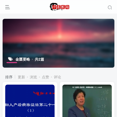
金匮要略
共2篇
排序
更新
浏览
点赞
评论