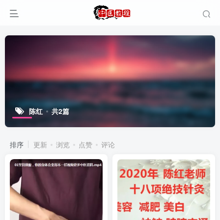
陈红
共2篇
排序
更新
浏览
点赞
评论