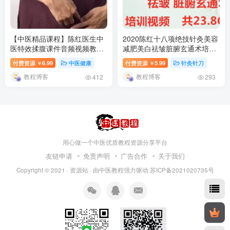
【中医精品课程】陈红医生中
2020陈红十八项绝技针灸美容
医特效揉腹课件音频视频教程-
减肥美白祛皱脏腑玄通术培训
百度网盘下载
视频教程-百度网盘下载
付费资源
6.99
中医健康
付费资源
5.99
针灸针刀
￥
￥
教程博客
教程博客
412
293
用心做一个中医优质教程资源分享平台
友链申请
免责声明
广告合作
关于我们
Copyright © 2021 ·
资源站
· 由
中医教程
强力驱动.苏ICP备2021020735号