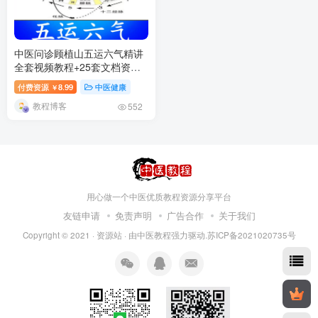
中医问诊顾植山五运六气精讲
全套视频教程+25套文档资料
+辅教赠品-百度网盘下载
付费资源
8.99
中医健康
￥
教程博客
552
用心做一个中医优质教程资源分享平台
友链申请
免责声明
广告合作
关于我们
Copyright © 2021 ·
资源站
· 由
中医教程
强力驱动.苏ICP备2021020735号