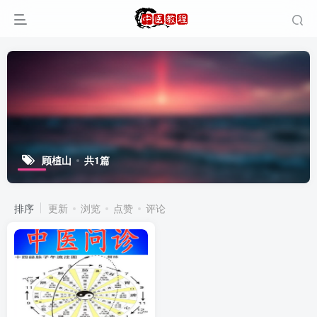
顾植山
共1篇
排序
更新
浏览
点赞
评论