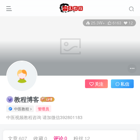
25.3W+
6163
12
关注
私信
教程博客
中医教程
管理员
中医视频教程咨询 请加微信392801183
文章
607
收藏
0
评论
0
粉丝
12