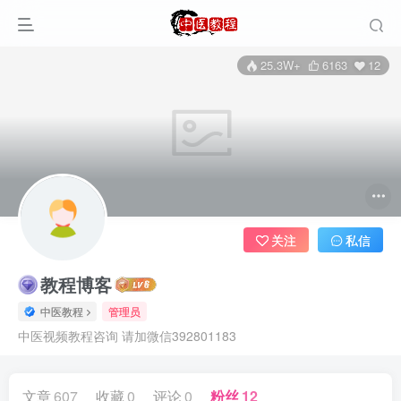
25.3W+
6163
12
关注
私信
教程博客
中医教程
管理员
中医视频教程咨询 请加微信392801183
文章
607
收藏
0
评论
0
粉丝
12