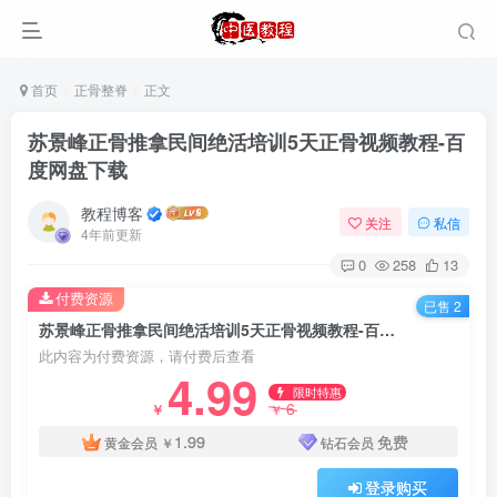
首页
正骨整脊
正文
苏景峰正骨推拿民间绝活培训5天正骨视频教程-百
度网盘下载
教程博客
关注
私信
4年前更新
0
258
13
付费资源
已售 2
苏景峰正骨推拿民间绝活培训5天正骨视频教程-百度网盘下载
此内容为付费资源，请付费后查看
4.99
限时特惠
6
￥
￥
1.99
免费
黄金会员
￥
钻石会员
登录购买