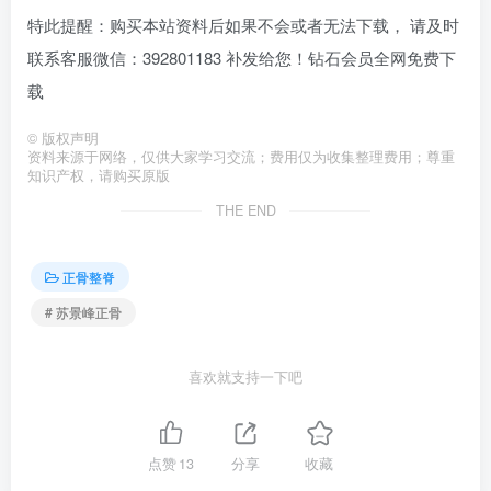
特此提醒：购买本站资料后如果不会或者无法下载， 请及时
联系客服微信：392801183 补发给您！钻石会员全网免费下
载
©
版权声明
资料来源于网络，仅供大家学习交流；费用仅为收集整理费用；尊重
知识产权，请购买原版
THE END
正骨整脊
# 苏景峰正骨
喜欢就支持一下吧
点赞
13
分享
收藏