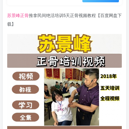
苏景峰正骨
推拿民间绝活培训5天正骨视频教程【百度网盘下
载】