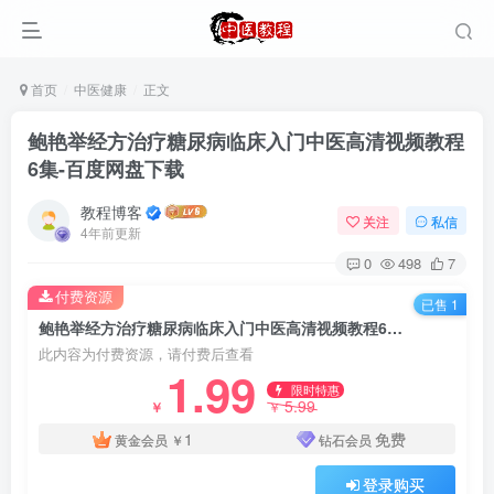
首页
中医健康
正文
鲍艳举经方治疗糖尿病临床入门中医高清视频教程
6集-百度网盘下载
教程博客
关注
私信
4年前更新
0
498
7
付费资源
已售 1
鲍艳举经方治疗糖尿病临床入门中医高清视频教程6集-百度网盘下载
此内容为付费资源，请付费后查看
1.99
限时特惠
5.99
￥
￥
1
免费
黄金会员
￥
钻石会员
登录购买