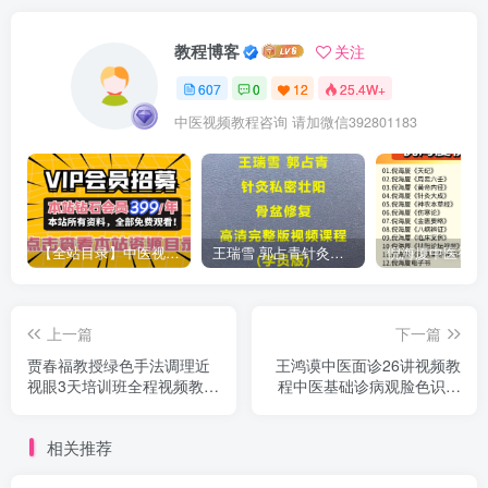
教程博客
关注
607
0
12
25.4W+
中医视频教程咨询 请加微信392801183
【全站目录】中医视频教程合集资源2万G【钻石会员可看全站资源】
王瑞雪 郭占青针灸私密骨盆修复高清完整版视频教程-百度网盘下载
上一篇
下一篇
贾春福教授绿色手法调理近
王鸿谟中医面诊26讲视频教
视眼3天培训班全程视频教
程中医基础诊病观脸色识健
程-百度网盘下载
康-百度网盘下载
相关推荐