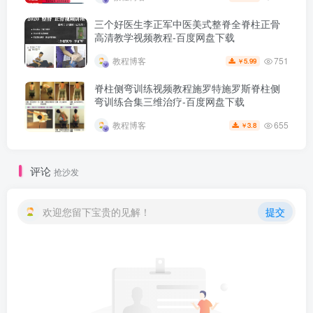
三个好医生李正军中医美式整脊全脊柱正骨
高清教学视频教程-百度网盘下载
751
教程博客
5.99
￥
脊柱侧弯训练视频教程施罗特施罗斯脊柱侧
弯训练合集三维治疗-百度网盘下载
655
教程博客
3.8
￥
评论
抢沙发
欢迎您留下宝贵的见解！
提交