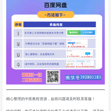
精心整理的中医教程资源，如有问题请及时联系客服！
特此提醒：购买本站资料后如果不会或者无法下载， 请及时