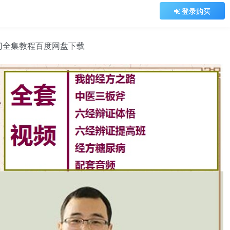
登录购买
门全集教程百度网盘下载