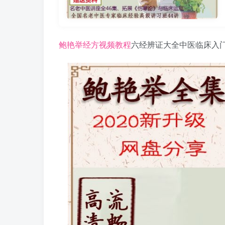
鲍艳举经方视频教程
六经辨证大全中医临床入