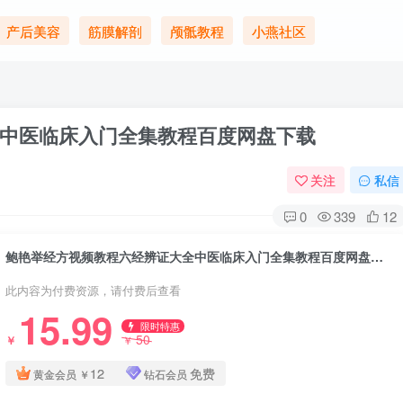
产后美容
筋膜解剖
颅骶教程
小燕社区
中医临床入门全集教程百度网盘下载
关注
私信
0
339
12
鲍艳举经方视频教程六经辨证大全中医临床入门全集教程百度网盘下载
此内容为付费资源，请付费后查看
15.99
限时特惠
50
￥
￥
12
免费
黄金会员
￥
钻石会员