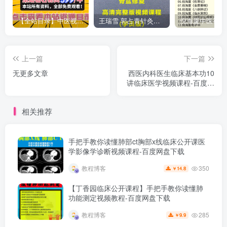
【全站目录】中医视频教程合集资源2万G【钻石会员可看全站资源】
王瑞雪 郭占青针灸私密骨盆修复高清完整版视频教程-百度网盘下载
上一篇
下一篇
无更多文章
西医内科医生临床基本功10
讲临床医学视频课程-百度网
盘下载
相关推荐
手把手教你读懂肺部ct胸部x线临床公开课医
学影像学诊断视频课程-百度网盘下载
350
教程博客
14.8
￥
【丁香园临床公开课程】手把手教你读懂肺
功能测定视频教程-百度网盘下载
285
教程博客
9.9
￥