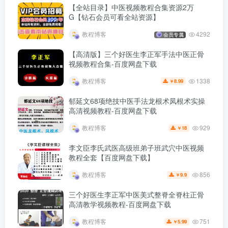
【全站目录】中医视频教程合集资源2万
G【钻石会员可看全站资源】
教程博客
4292
会员专属
【高清版】三个好医生李正军手法中医正骨
视频教程合集-百度网盘下载
1338
教程博客
8.99
￥
郁延文68项绝技中医手法龙根术凤根术实操
高清视频教程-百度网盘下载
929
教程博客
18
￥
李文臣李氏武医高级班弟子班武穴中医视频
教程全套【百度网盘下载】
856
教程博客
9.9
￥
三个好医生李正军中医美式整脊全脊柱正骨
高清教学视频教程-百度网盘下载
751
教程博客
5.99
￥