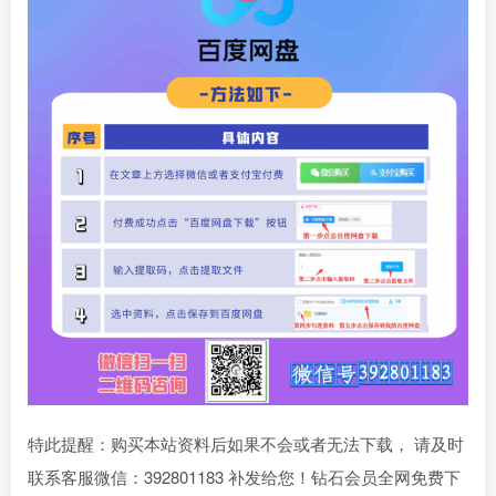
特此提醒：购买本站资料后如果不会或者无法下载， 请及时
联系客服微信：392801183 补发给您！钻石会员全网免费下