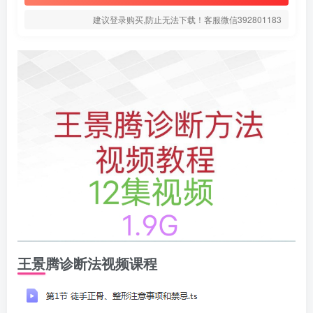
建议登录购买,防止无法下载！客服微信392801183
王景腾诊断法视频课程