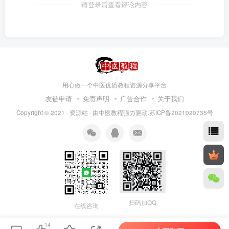
请登录后查看评论内容
用心做一个中医优质教程资源分享平台
友链申请
免责声明
广告合作
关于我们
Copyright © 2021 ·
资源站
· 由
中医教程
强力驱动.苏ICP备2021020735号
扫码加QQ
在线咨询
14