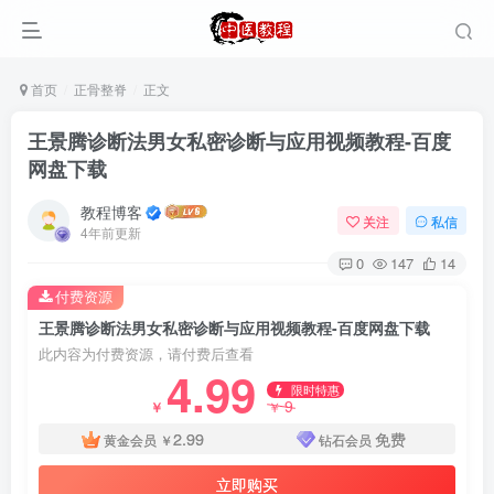
首页
正骨整脊
正文
王景腾诊断法男女私密诊断与应用视频教程-百度
网盘下载
教程博客
关注
私信
4年前更新
0
147
14
付费资源
王景腾诊断法男女私密诊断与应用视频教程-百度网盘下载
此内容为付费资源，请付费后查看
4.99
限时特惠
9
￥
￥
2.99
免费
黄金会员
￥
钻石会员
立即购买