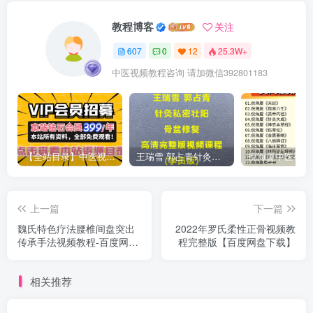
教程博客
关注
607
0
12
25.3W+
中医视频教程咨询 请加微信392801183
【全站目录】中医视频教程合集资源2万G【钻石会员可看全站资源】
王瑞雪 郭占青针灸私密骨盆修复高清完整版视频教程-百度网盘下载
上一篇
下一篇
魏氏特色疗法腰椎间盘突出
2022年罗氏柔性正骨视频教
传承手法视频教程-百度网盘
程完整版【百度网盘下载】
下载
相关推荐