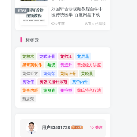
刘国轩舌诊视频教程自学中
TOP8
医传统医学-百度网盘下载
5年前
970人已阅读
标签云
龙根术
龙式正骨
龙帅江
龙层花
黑膏药制作
黎汉
黄远升
黄煌经方讲座
黄煌经方
黄炳荣
黄氏正骨
黄晓晨
黄敬伟
黄强民湿针示范
黄帝内针
黄帝内经
黄丽春
鲍艳举
魏氏特色疗法
魏志荣
用户33501728
关注