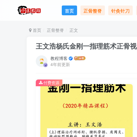
首页
正骨整脊
针灸针刀
首页
正骨整脊
正文
王文浩杨氏金刚一指理筋术正骨视
教程博客
4年前更新
付费资源