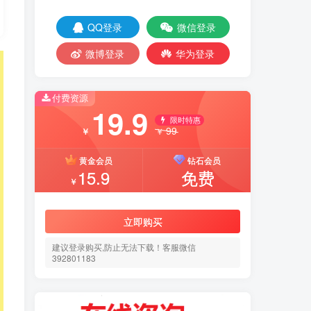
QQ登录
微信登录
微博登录
华为登录
付费资源
19.9
限时特惠
99
￥
￥
黄金会员
钻石会员
15.9
免费
￥
立即购买
建议登录购买,防止无法下载！客服微信
392801183