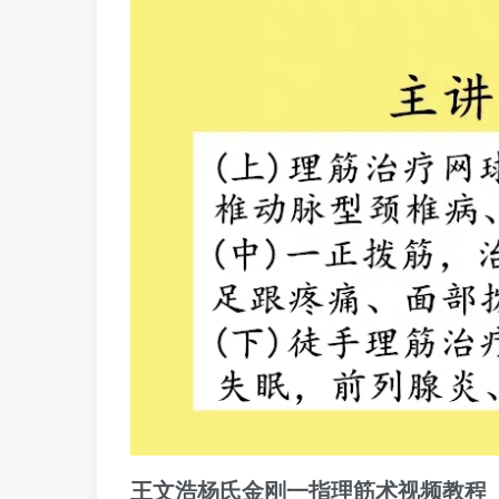
王文浩杨氏金刚一指理筋术视频教程