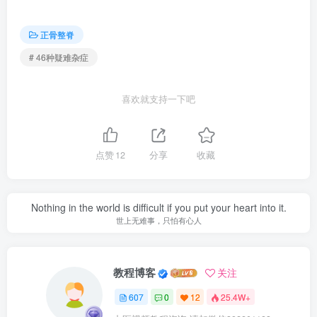
正骨整脊
# 46种疑难杂症
喜欢就支持一下吧
点赞
12
分享
收藏
Nothing in the world is difficult if you put your heart into it.
世上无难事，只怕有心人
教程博客
关注
607
0
12
25.4W+