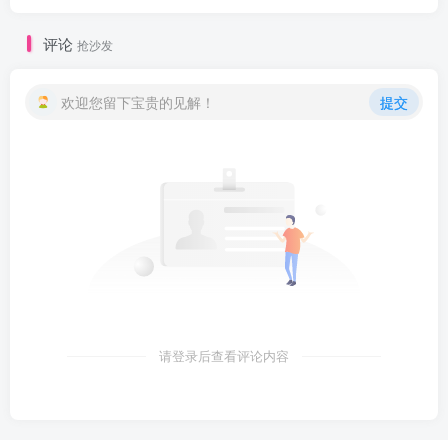
评论
抢沙发
欢迎您留下宝贵的见解！
提交
请登录后查看评论内容