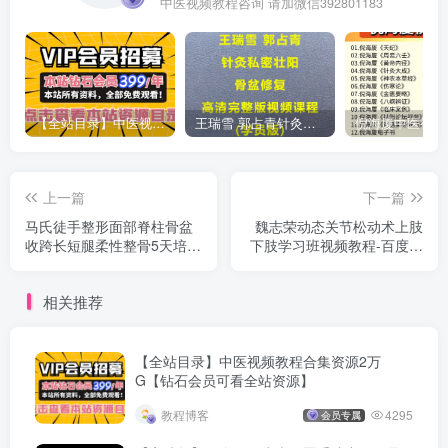
中医视频教程咨询 请加微信392801183
【全站目录】中医视频教程合集资源2万G【钻石会员可看全站资源】
王瑞雪 郭占青针灸私密骨盆修复高清完整版视频教程-百度网盘下载
上一篇
下一篇
马氏徒手整形面部脊柱骨盆
魏志荣动态关节松动术上肢
收跨长短腿柔性整骨5天培训
下肢学习班视频教程-百度网
班视频教程-百度网盘下载
盘下载
相关推荐
【全站目录】中医视频教程合集资源2万
G【钻石会员可看全站资源】
教程博客
4295
会员专属