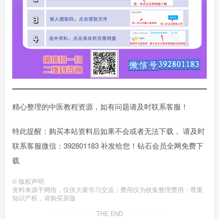
精心整理的中医教程资源，如有问题请及时联系客服！
特此提醒：购买本站资料后如果不会或者无法下载， 请及时
联系客服微信：392801183 补发给您！钻石会员全网免费下
载
©
版权声明
资料来源于网络，仅供大家学习交流；费用仅为收集整理费用；尊重
知识产权，请购买原版
THE END