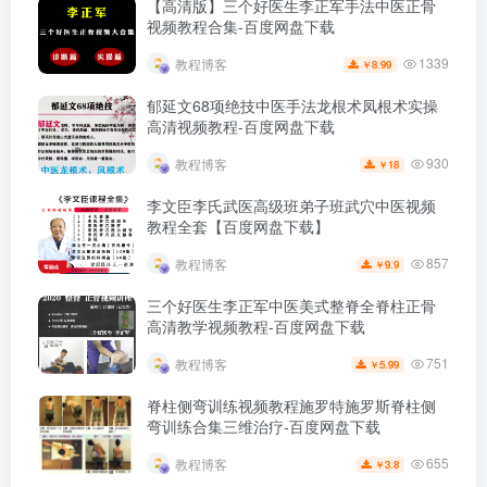
【高清版】三个好医生李正军手法中医正骨
视频教程合集-百度网盘下载
1339
教程博客
8.99
￥
郁延文68项绝技中医手法龙根术凤根术实操
高清视频教程-百度网盘下载
930
教程博客
18
￥
李文臣李氏武医高级班弟子班武穴中医视频
教程全套【百度网盘下载】
857
教程博客
9.9
￥
三个好医生李正军中医美式整脊全脊柱正骨
高清教学视频教程-百度网盘下载
751
教程博客
5.99
￥
脊柱侧弯训练视频教程施罗特施罗斯脊柱侧
弯训练合集三维治疗-百度网盘下载
655
教程博客
3.8
￥