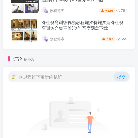
751
教程博客
5.99
￥
脊柱侧弯训练视频教程施罗特施罗斯脊柱侧
弯训练合集三维治疗-百度网盘下载
655
教程博客
3.8
￥
评论
抢沙发
欢迎您留下宝贵的见解！
提交