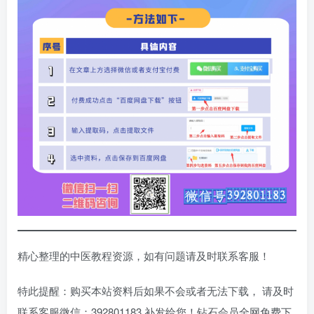
精心整理的中医教程资源，如有问题请及时联系客服！
特此提醒：购买本站资料后如果不会或者无法下载， 请及时
联系客服微信：392801183 补发给您！钻石会员全网免费下